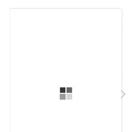
コ
ナ
ン
ビ
テ
ゲ
ン
ー
ツ
シ
へ
ョ
ス
ン
キ
に
ッ
移
プ
動