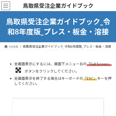
コ
ナ
鳥取県受注企業ガイドブック
ン
ビ
テ
ゲ
ン
ー
鳥取県受注企業ガイドブック_令
ツ
シ
へ
ョ
和8年度版_プレス・板金・溶接
ス
ン
キ
に
ッ
移
HOME
鳥取県受注企業ガイドブック_令和8年度版_プレス・板金・溶接
プ
動
全画面表示にするには、画面下メニュー右の
「Full Screen」
ボタンをクリックしてください。
全画面表示を終了する場合はキーボードの
「ESC」
キーを押
してください。